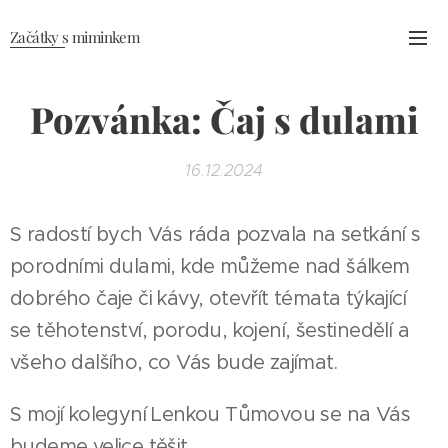
Začátky s miminkem
Pozvánka: Čaj s dulami
16.12.2024
S radostí bych Vás ráda pozvala na setkání s
porodními dulami, kde můžeme nad šálkem
dobrého čaje či kávy, otevřít témata týkající
se těhotenství, porodu, kojení, šestinedělí a
všeho dalšího, co Vás bude zajímat.
S mojí kolegyní Lenkou Tůmovou se na Vás
budeme velice těšit.